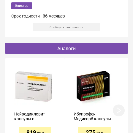
блистер
Срок годности
36 месяцев
Сообщить о неточности
Аналоги
Нейродикловит
Ибупрофен
капсулы с
Медисорб капсулы
модифицированным
200мг №20
высвобождением
819
275