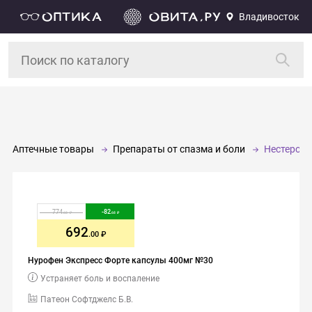
Владивосток
Аптечные товары
Препараты от спазма и боли
Нестерои
774
-
82
.68
.68
692
.00
Нурофен Экспресс Фoрте капсулы 400мг №30
Устраняет боль и воспаление
Патеон Софтджелс Б.В.