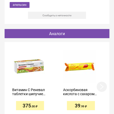
апельсин
Сообщить о неточности
Аналоги
Витамин C Реневал
Аскорбиновая
таблетки шипучие
кислота с сахаром
1000мг №10
таблетки клубника
25мг №10
375
39
.00
.99