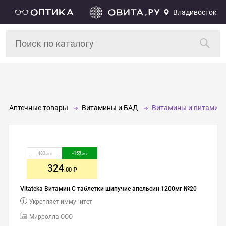
Владивосток
Аптечные товары
Витамины и БАД
Витамины и витамин
483
-
159
.00
.00
324
.00
Vitateka Витамин C таблетки шипучие апельсин 1200мг №20
Укрепляет иммунитет
Мирролла ООО