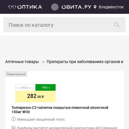
Владивосток
Аптечные товары
Препараты при заболеваниях органов и си
Рецептурный
417
-
135
.00
.00
282
.00
Толперизон-СЗ таблетки покрытые пленочной оболочкой
150мг №30
Уменьшает мышечный тонус
Диафарм институт молекулярной диагностики АО/Северная