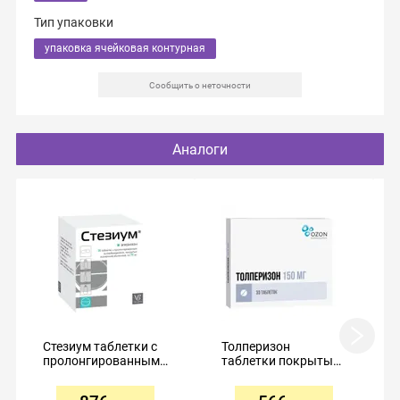
Тип упаковки
упаковка ячейковая контурная
Сообщить о неточности
Аналоги
Стезиум таблетки с
Толперизон
пролонгированным
таблетки покрытые
высвобождением
пленочной
покрытые
оболочкой 150мг