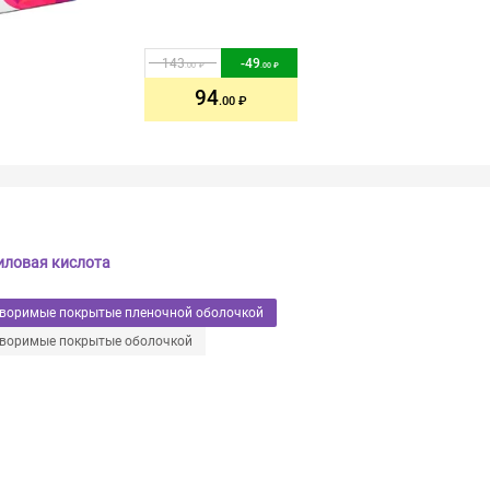
143
-
49
.00
.00
94
.00
иловая кислота
творимые покрытые пленочной оболочкой
творимые покрытые оболочкой