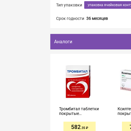
Тип упаковки
упаковка ячейковая конт
Срок годности
36 месяцев
Аналоги
Тромбитал таблетки
Ксилте
покрытые
покры
пленочной
плено
оболочкой
оболо
582
75мг+15,2мг №180
.35