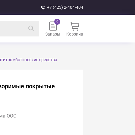
+7 (423) 2-404-404
Заказы
Корзина
нтитромботические средства
творимые покрытые
има ООО