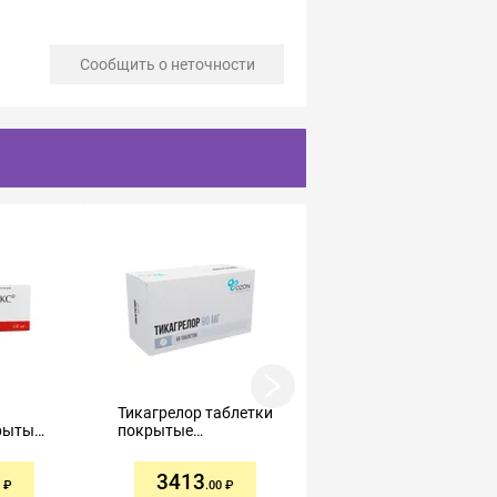
Сообщить о неточности
Тикагрелор таблетки
Ацетилсалициловая
рытые
покрытые
кислота таблетки
пленочной
500мг №20
мг №60
оболочкой 90мг №56
3413
38
.00
.68