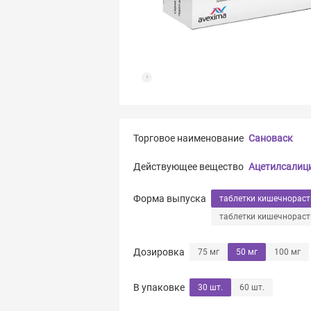
Торговое наименование
Сановаск
Действующее вещество
Ацетилсалиц
Форма выпуска
таблетки кишечнорас
таблетки кишечнорас
Дозировка
75 мг
50 мг
100 мг
В упаковке
30 шт.
60 шт.