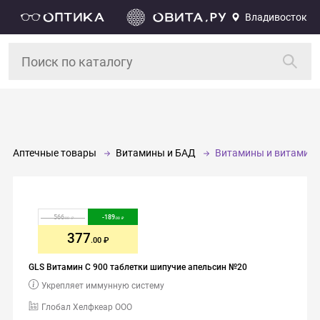
Владивосток
Аптечные товары
Витамины и БАД
Витамины и витамин
566
-
189
.00
.00
377
.00
GLS Витамин C 900 таблетки шипучие апельсин №20
Укрепляет иммунную систему
Глобал Хелфкеар ООО