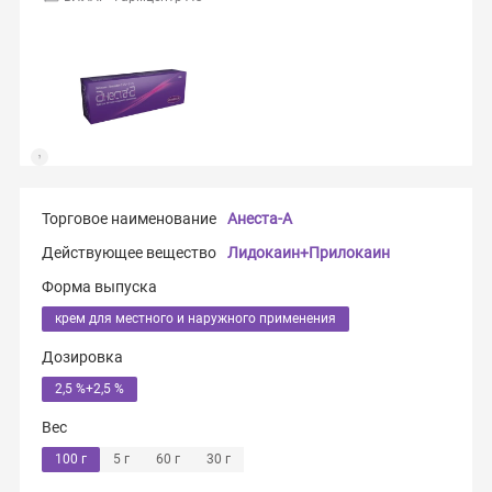
Торговое наименование
Анеста-А
Действующее вещество
Лидокаин+Прилокаин
Форма выпуска
крем для местного и наружного применения
Дозировка
2,5 %+2,5 %
Вес
100 г
5 г
60 г
30 г