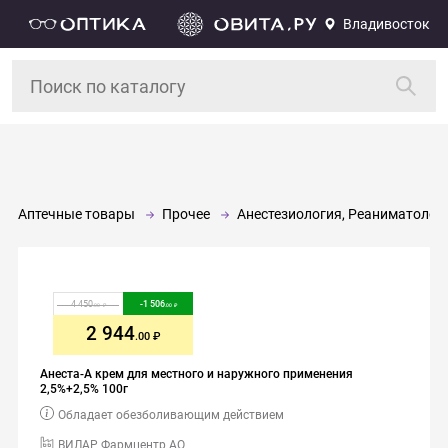
Владивосток
Аптечные товары
Прочее
Анестезиология, Реаниматолог
4 450
-
1 506
.00
.00
2 944
.00
Анеста-А крем для местного и наружного применения
2,5%+2,5% 100г
Обладает обезболивающим действием
ВИЛАР Фармцентр АО