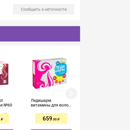
Сообщить о неточности
рт
Ледишарм
Perfectil
ки №60
витамины для волос
Трихолоджик
таблетки 633мг №30
таблетки №60
659
3032
.00
.00