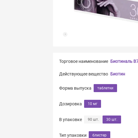
Торговое наименование
Биотиналь В
Действующее вещество
Биотин
Форма выпуска
таблетки
Дозировка
10 мг
В упаковке
90 шт.
30 шт.
Тип упаковки
блистер