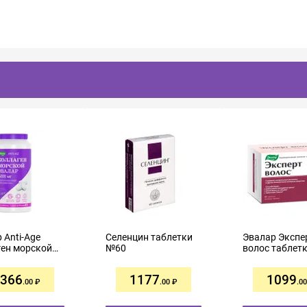
 Anti-Age
Селенцин таблетки
Эвалар Экспе
ен морской
№60
волос таблет
тки покрытые
чкой 6000мг
366
1177
1099
.00
.00
.00