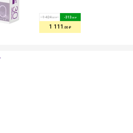
1 424
-
313
.00
.00
1 111
.00
7