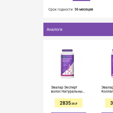
Срок годности
36 месяцев
Аналоги
Эвалар Эксперт
Эвалар
волос Натуральные
Коллаг
витамины для волос
табле
таблетки №180
оболо
2835
3
№180
.00