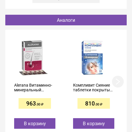
Аналоги
Alerana Витаминно-
Компливит Сияние
минеральный
таблетки покрытые
комплекс День/
оболочкой №30
Ночь таблетки №60
963
810
.00
.00
В корзину
В корзину