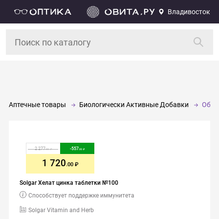
Владивосток
Аптечные товары
Биологически Активные Добавки
Обще
2 277
-
557
.00
.00
1 720
.00
Solgar Хелат цинка таблетки №100
Способствует поддержке иммунитета
Solgar Vitamin and Herb