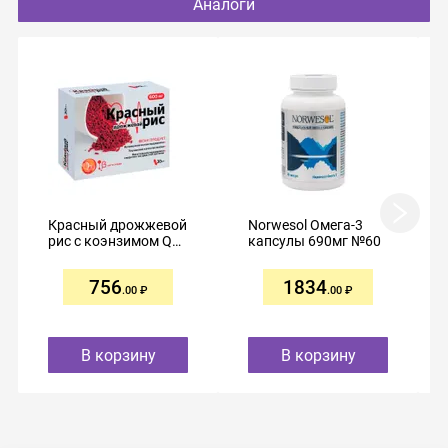
Аналоги
Красный дрожжевой
Norwesol Омега-3
рис с коэнзимом Q10
капсулы 690мг №60
капсулы 600мг №30
756
1834
.00
.00
В корзину
В корзину