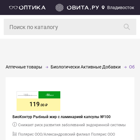
Владивосток
Аптечные товары
Биологически Активные Добавки
Обще
169
-
50
.00
.00
119
.00
БиоКонтур Рыбный жир с ламинарией капсулы №100
Снижает риск развития заболеваний эндокринной системы
Полярис ООО/Александровский филиал Полярис ООО