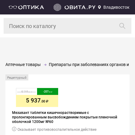
Владивосток
Аптечные товары
Препараты при заболеваниях органов и си
Рецептурный
6 144
-
207
.93
.93
5 937
.00
Мезавант таблетки кишечнорастворимые с
пролонгированным высвобождением покрытые пленочной
оболочкой 1200мг №60
Оказывает противовоспалительное действие