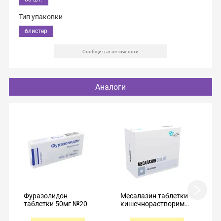
Тип упаковки
блистер
Сообщить о неточности
Аналоги
Фуразолидон
Месалазин таблетки
таблетки 50мг №20
кишечнорастворимые
покрытые оболочкой
500мг №100