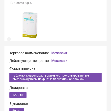
Cosmo S.p.A
Торговое наименование
Мезавант
Действующее вещество
Месалазин
Форма выпуска
таблетки кишечнорастворимые с пролонгированным
высвобождением покрытые пленочной оболочкой
Дозировка
1200 мг
В упаковке
60 шт.