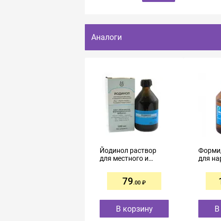
Аналоги
Йодинол раствор
Форми
для местного и
для на
наружного
приме
применения 100мл
спирто
79
100мл
.00
В корзину
В