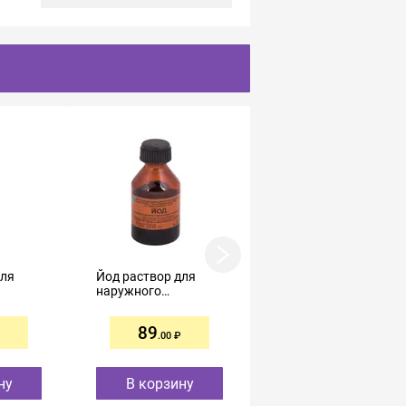
для
Йод раствор для
Раствор Перекись
наружного
водорода 3% 100мл
применения 5% 25мл
 10мл
89
58
.00
.00
ну
В корзину
В корзину