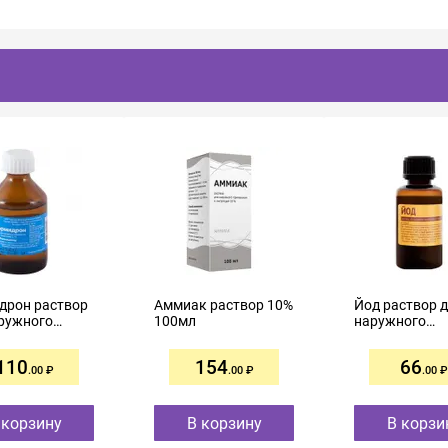
дрон раствор
Аммиак раствор 10%
Йод раствор 
ружного
100мл
наружного
нения
применения
вой 3,7%
спиртовой 5%
110
154
66
.00
.00
.00
 корзину
В корзину
В корзи