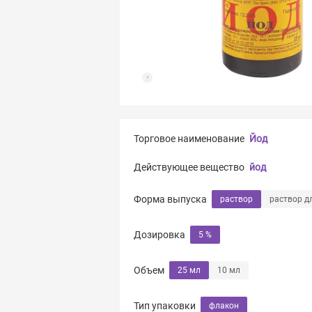
Торговое наименование
Йод
Действующее вещество
йод
Форма выпуска
раствор
раствор д
Дозировка
5 %
Объем
25 мл
10 мл
Тип упаковки
флакон