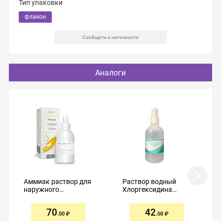
Тип упаковки
флакон
Сообщить о неточности
Аналоги
Аммиак раствор для
Раствор водный
наружного
Хлоргексидина
применения 10%
биглюконат 0,05%
80мл
100мл
70
42
.00
.00