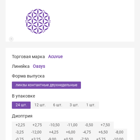
Торговая марка
Acuvue
Линейка
Oasys
Форма выпуска
линзы контактные двухнедельные
В упаковке
24 шт.
12 шт.
6 шт.
3 шт.
1 шт.
Диоптрия
+2,25
+2,75
-10,50
-11,00
-0,50
+7,50
-3,25
-12,00
+4,25
+6,00
-4,75
+6,50
-8,00
-0,75
+3,25
-9,00
+0,50
-7,50
+5,75
-10,00