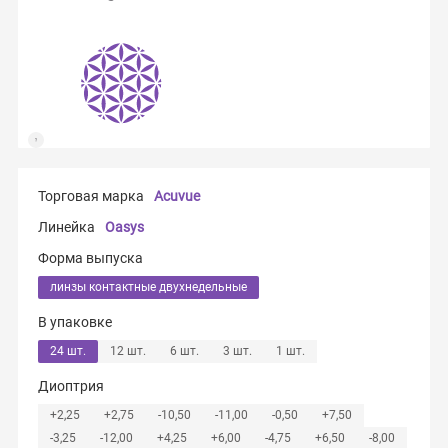
Торговая марка
Acuvue
Линейка
Oasys
Форма выпуска
линзы контактные двухнедельные
В упаковке
24 шт.
12 шт.
6 шт.
3 шт.
1 шт.
Диоптрия
+2,25
+2,75
-10,50
-11,00
-0,50
+7,50
-3,25
-12,00
+4,25
+6,00
-4,75
+6,50
-8,00