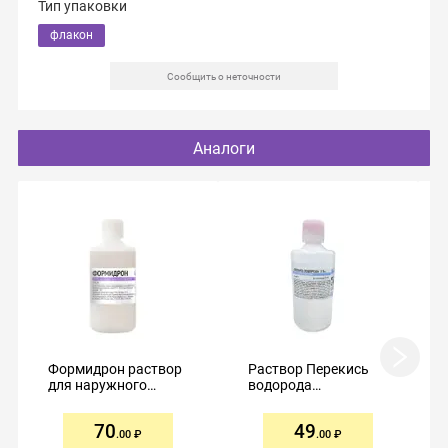
Тип упаковки
флакон
Сообщить о неточности
Аналоги
Формидрон раствор
Раствор Перекись
для наружного
водорода
применения
дезинфицирующее
спиртовой 100мл
средство кожный
70
49
антисептик 3%
.00
.00