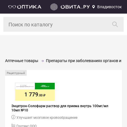
Владивосток
Аптечные товары
Препараты при заболеваниях органов и си
Рецептурный
2 275
-
496
.00
.00
1 779
.00
Энцетрон-Солофарм раствор для приема внутрь 100мг/мл
10мл №10
Улучшает мозговое кровообращение
Гротекс ООО