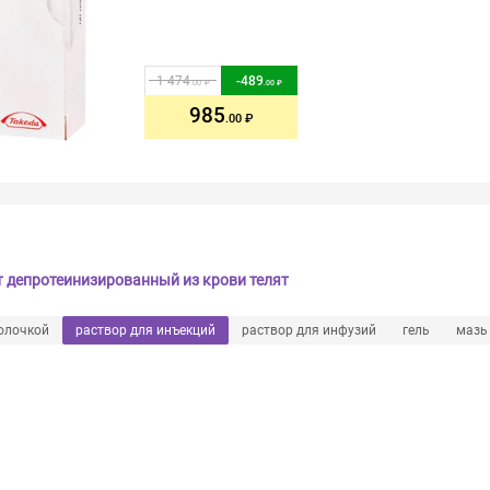
1 474
-
489
.00
.00
985
.00
 депротеинизированный из крови телят
олочкой
раствор для инъекций
раствор для инфузий
гель
мазь