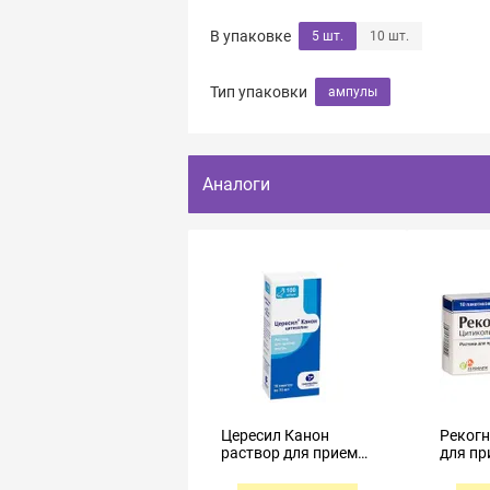
В упаковке
5 шт.
10 шт.
Тип упаковки
ампулы
Аналоги
Цересил Канон
Рекогн
раствор для приема
для пр
внутрь 100мг/мл
100мг
10мл №10