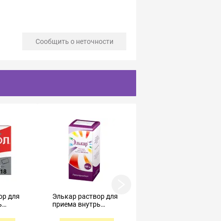
Сообщить о неточности
ор для
Элькар раствор для
Мексицинат
ь
приема внутрь
Органика раствор
мл №18
300мг/мл 100мл
для внутривенного и
внутримышечного