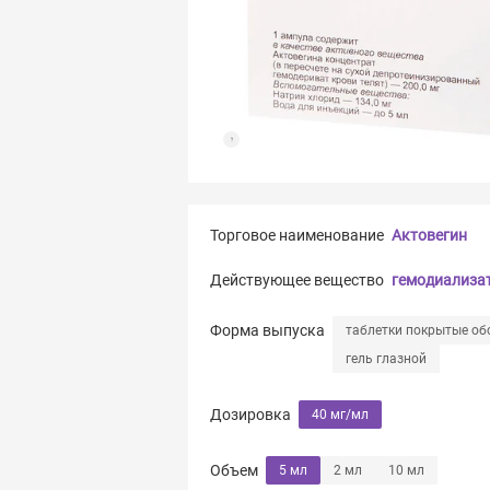
Торговое наименование
Актовегин
Действующее вещество
гемодиализат
Форма выпуска
таблетки покрытые об
гель глазной
Дозировка
40 мг/мл
Объем
5 мл
2 мл
10 мл