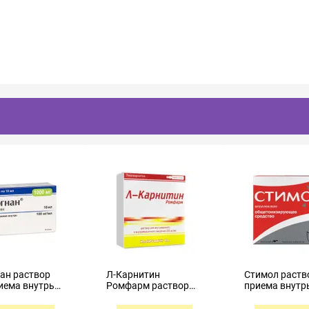
ан раствор
Л-Карнитин
Стимол раств
иема внутрь
Ромфарм раствор
приема внутр
/мл 10мл №10
для внутривенного и
100мг/мл 10
внутримышечного