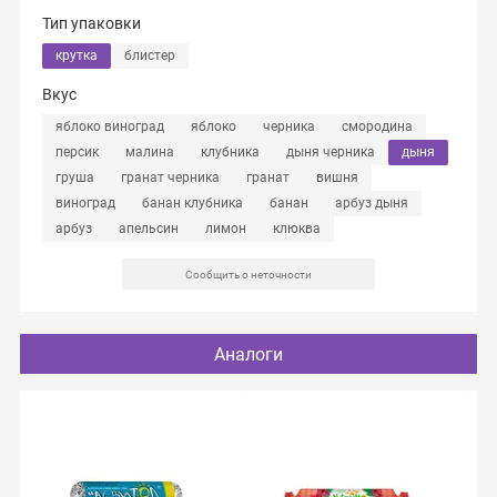
Тип упаковки
крутка
блистер
Вкус
яблоко виноград
яблоко
черника
смородина
персик
малина
клубника
дыня черника
дыня
груша
гранат черника
гранат
вишня
виноград
банан клубника
банан
арбуз дыня
арбуз
апельсин
лимон
клюква
Сообщить о неточности
Аналоги