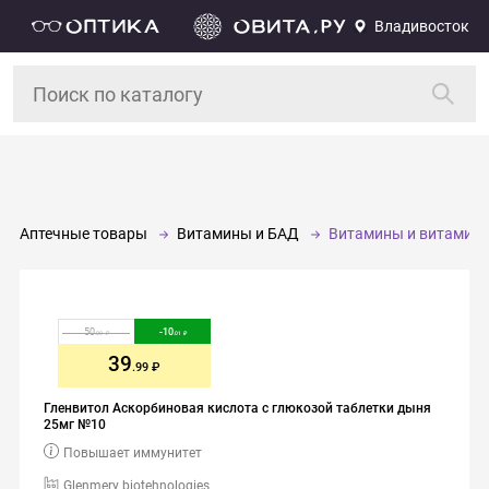
Владивосток
Аптечные товары
Витамины и БАД
Витамины и витамин
50
-
10
.00
.01
39
.99
Гленвитол Аскорбиновая кислота с глюкозой таблетки дыня
25мг №10
Повышает иммунитет
Glenmery biotehnologies