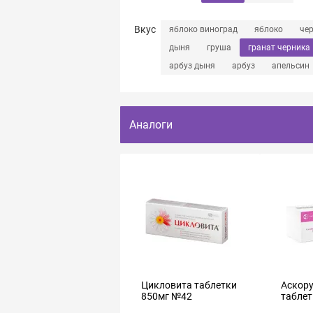
Вкус
яблоко виноград
яблоко
че
дыня
груша
гранат черника
арбуз дыня
арбуз
апельсин
Аналоги
Цикловита таблетки
Аскор
850мг №42
таблет
№50