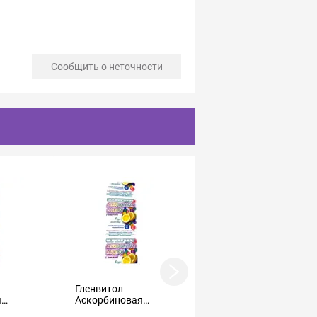
Сообщить о неточности
Гленвитол
Аскорбиновая
я
Аскорбиновая
кислота с сахаром
юкозой
кислота с глюкозой
таблетки вишня