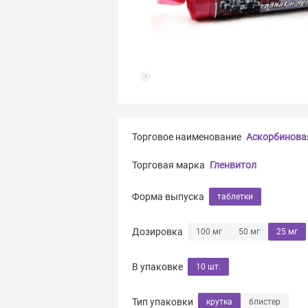
Торговое наименование
Аскорбиновая
Торговая марка
Гленвитол
Форма выпуска
таблетки
Дозировка
100 мг
50 мг
25 мг
В упаковке
10 шт.
Тип упаковки
крутка
блистер