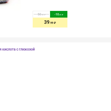
50
-
10
.00
.01
39
.99
 кислота с глюкозой