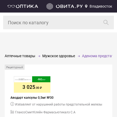
Владивосток
Аптечные товары
Мужское здоровье
Аденома предстател
Рецептурный
3 887
-
862
.00
.00
3 025
.00
Аводарт капсулы 0,5мг №30
Избавляет от нарушений работы предстательной железы
ГлаксоСмитКляйн Фармасьютикалз С.А