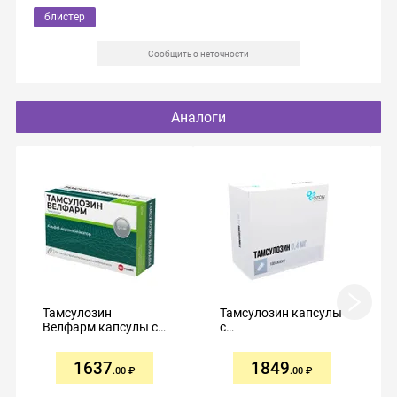
блистер
Сообщить о неточности
Аналоги
Тамсулозин
Тамсулозин капсулы
Велфарм капсулы с
с
пролонгированным
пролонгированным
высвобождением
высвобождением
1637
1849
0,4мг №100
0,4мг №100
.00
.00