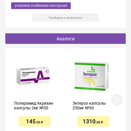
упаковка ячейковая контурная
Сообщить о неточности
Аналоги
Лоперамид Акрихин
Энтерол капсулы
капсулы 2мг №30
250мг №30
145
1310
.00
.00