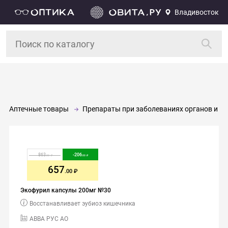
Владивосток
Аптечные товары
Препараты при заболеваниях органов и си
863
-
206
.00
.00
657
.00
Экофурил капсулы 200мг №30
Восстанавливает эубиоз кишечника
АВВА РУС АО