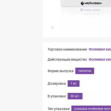
Торговое наименование
Фолиевая ки
Действующее вещество
Фолиевая ки
Форма выпуска
таблетки
Дозировка
1 мг
В упаковке
50 шт.
Тип упаковки
упаковка ячейковая конт