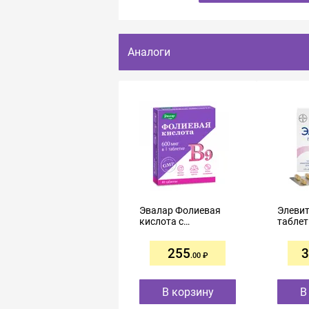
Аналоги
Эвалар Фолиевая
Элеви
кислота с
табле
витаминами В12 и
плено
В6 таблетки №40
оболо
255
3
.00
В корзину
В