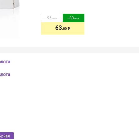
96
-
33
.00
.00
63
.00
слота
слота
урная