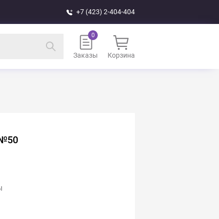
+7 (423) 2-404-404
Заказы
Корзина
 №50
ы