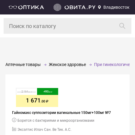
Владивосток
Аптечные товары
Женское здоровье
При гинекологическ
2 164
-
493
.00
.00
1 671
.00
Гайномакс суппозитории вагинальные 150мг+100мг №7
Борется с бактериями и микроорганизмами
Эксэлтис Илач Сан. Ве Тик. А.С.