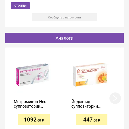
стрипы
Сообщить о неточности
Аналоги
Метромикон-Нео
Йодоксид
суппозитории
суппозитории
вагинальные
вагинальные 200мг
500мг+100мг №14
№10
1092
447
.00
.00