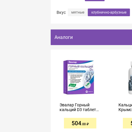
Вкус
мятные
клубнично-арбузные
Аналоги
Эвалар Горный
Кальци
кальций D3 таблетки
Крымс
0,84г №80
витами
марган
504
селено
.00
0,5г №