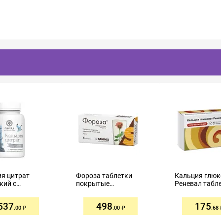
я цитрат
Фороза таблетки
Кальция глюк
кий с
покрытые
Реневал табл
ном D3,
оболочкой 70мг №4
500мг №60
цем, цинком и
537
498
175
м таблетки
.00
.00
.68
60