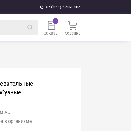
+7 (423) 2-404-404
Заказы
Корзина
жевательные
рбузные
м АО
а в организме