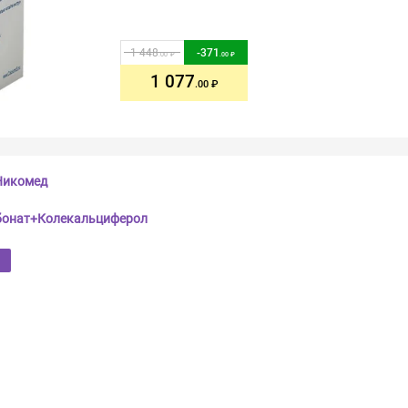
1 448
-
371
.00
.00
1 077
.00
Никомед
бонат+Колекальциферол