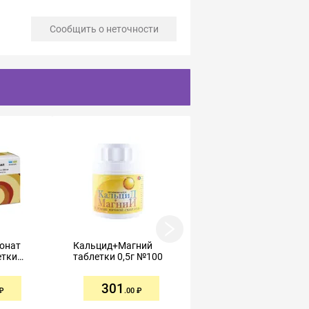
Сообщить о неточности
онат
Кальцид+Магний
Фороза таблетки
етки
таблетки 0,5г №100
покрытые
оболочкой 70мг №12
301
1390
.00
.53