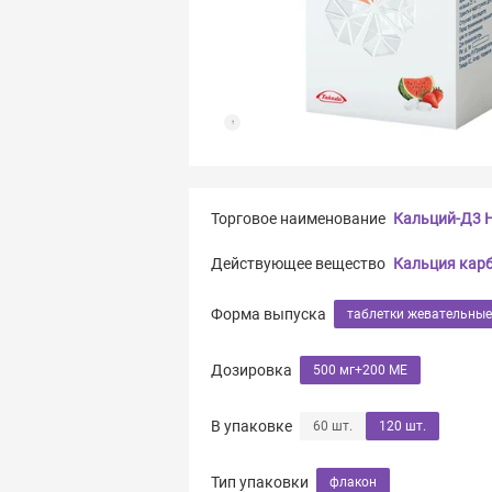
Торговое наименование
Кальций-Д3 
Действующее вещество
Кальция кар
Форма выпуска
таблетки жевательные
Дозировка
500 мг+200 МЕ
В упаковке
60 шт.
120 шт.
Тип упаковки
флакон