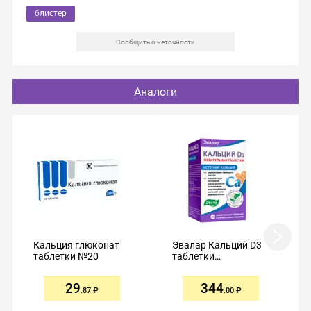
блистер
Сообщить о неточности
Аналоги
Кальция глюконат
Эвалар Кальций D3
таблетки №20
таблетки
жевательные
апельсин №30
29
344
.87
.00