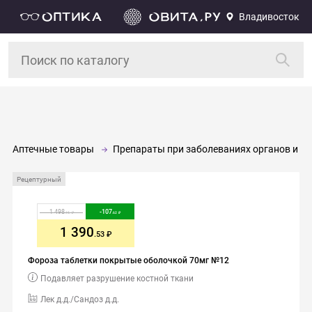
Владивосток
Аптечные товары
Препараты при заболеваниях органов и си
Рецептурный
1 498
-
107
.15
.62
1 390
.53
Фороза таблетки покрытые оболочкой 70мг №12
Подавляет разрушение костной ткани
Лек д.д./Сандоз д.д.