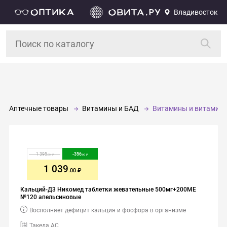
Владивосток
Аптечные товары
Витамины и БАД
Витамины и витамин
1 395
-
356
.00
.00
1 039
.00
Кальций-Д3 Никомед таблетки жевательные 500мг+200МЕ
№120 апельсиновые
Восполняет дефицит кальция и фосфора в организме
Такеда АС