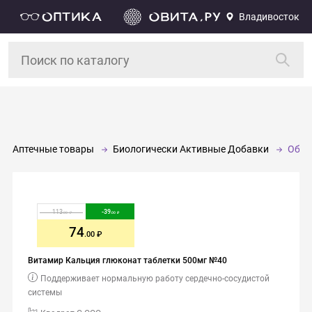
Владивосток
Аптечные товары
Биологически Активные Добавки
Обще
113
-
39
.00
.00
74
.00
Витамир Кальция глюконат таблетки 500мг №40
Поддерживает нормальную работу сердечно-сосудистой
системы