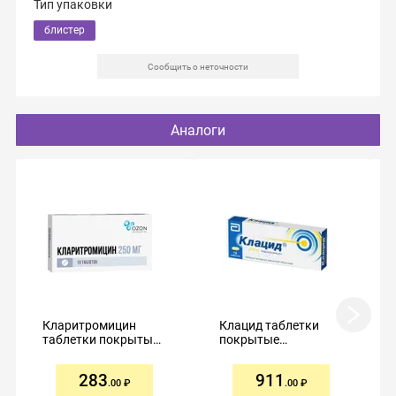
Тип упаковки
блистер
Сообщить о неточности
Аналоги
Кларитромицин
Клацид таблетки
таблетки покрытые
покрытые
пленочной
пленочной
оболочкой 250мг
оболочкой 250мг
283
911
№10
№10
.00
.00