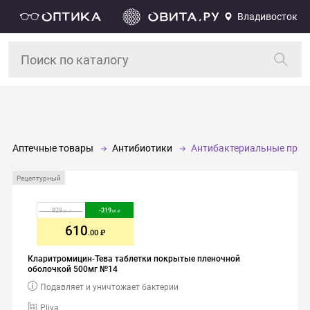
Владивосток
Аптечные товары
Антибиотики
Антибактериальные преп
Рецептурный
929
-
319
.00
.00
610
.00
Кларитромицин-Тева таблетки покрытые пленочной
оболочкой 500мг №14
Подавляет и уничтожает бактерии
Pliva