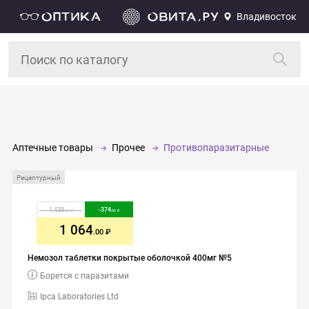
Владивосток
Аптечные товары
Прочее
Противопаразитарные
Рецептурный
1 438
-
374
.00
.00
1 064
.00
Немозол таблетки покрытые оболочкой 400мг №5
Борется с паразитами
Ipca Laboratories Ltd