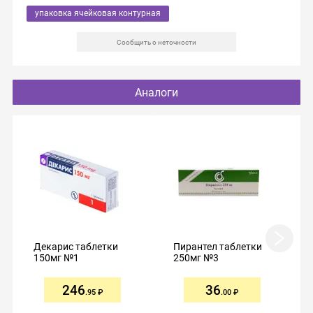
упаковка ячейковая контурная
Сообщить о неточности
Аналоги
Декарис таблетки
Пирантел таблетки
150мг №1
250мг №3
246
36
.95
.00