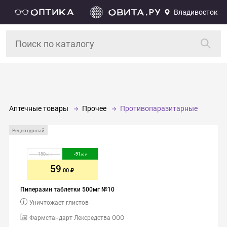
Владивосток
Аптечные товары
Прочее
Противопаразитарные
Рецептурный
150
-
91
.00
.00
59
.00
Пиперазин таблетки 500мг №10
Уничтожает глистов
Фармстандарт Лексредства ООО