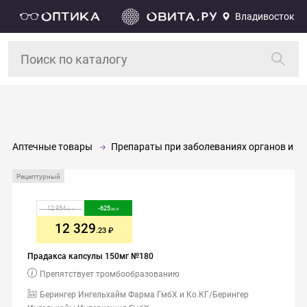
Владивосток
Аптечные товары
Препараты при заболеваниях органов и си
Рецептурный
12 954
-
625
.53
.30
12 329
.23
Прадакса капсулы 150мг №180
Препятствует тромбообразованию
Берингер Ингельхайм Фарма ГмбХ и Ко.КГ/Берингер