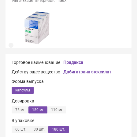
Ингельхайм Интернешнл ГмбХ
Торговое наименование
Прадакса
Действующее вещество
Дабигатрана этексилат
Форма выпуска
капсулы
Дозировка
75 мг
150 мг
110 мг
В упаковке
60 шт.
30 шт.
180 шт.