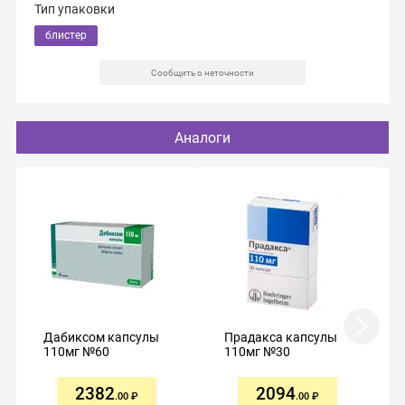
Тип упаковки
блистер
Сообщить о неточности
Аналоги
Дабиксом капсулы
Прадакса капсулы
110мг №60
110мг №30
2382
2094
.00
.00