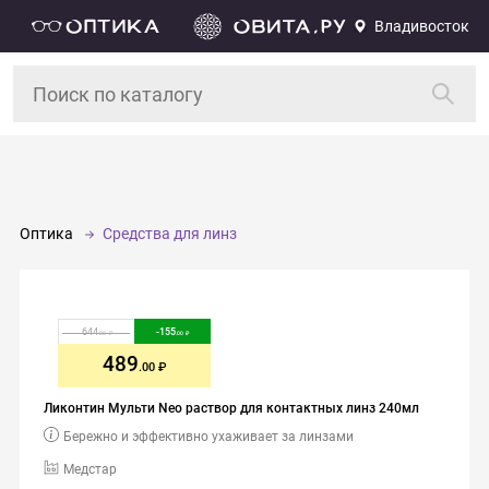
Владивосток
Оптика
Средства для линз
644
-
155
.00
.00
489
.00
Ликонтин Мульти Neo раствор для контактных линз 240мл
Бережно и эффективно ухаживает за линзами
Медстар