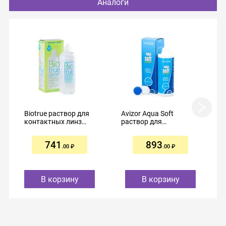
Аналоги
Biotrue раствор для
Avizor Aqua Soft
контактных линз
раствор для
300мл
контактных линз
многофункциональный
741
893
350мл
.00
.00
В корзину
В корзину