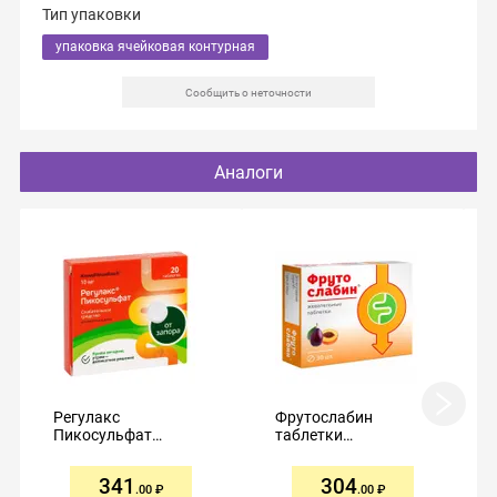
Тип упаковки
упаковка ячейковая контурная
Сообщить о неточности
Аналоги
Регулакс
Фрутослабин
Пикосульфат
таблетки
таблетки 10мг №20
жевательные 600мг
№30
341
304
.00
.00