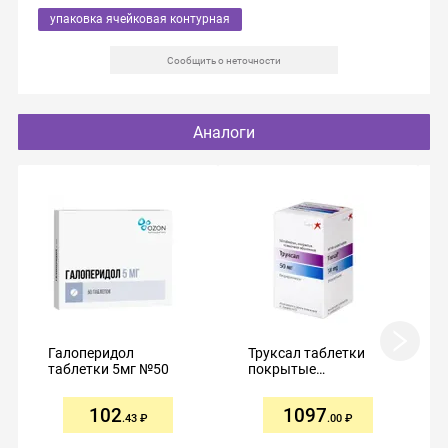
упаковка ячейковая контурная
Сообщить о неточности
Аналоги
Галоперидол
Труксал таблетки
таблетки 5мг №50
покрытые
пленочной
оболочкой 50мг №50
102
1097
.43
.00