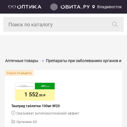
Владивосток
Аптечные товары
Препараты при заболеваниях органов и си
Строго по рецепту
2 009
-
457
.00
.00
1 552
.00
Тиаприд таблетки 100мг №20
Оказывает антипсихотический эффект
Органика АО