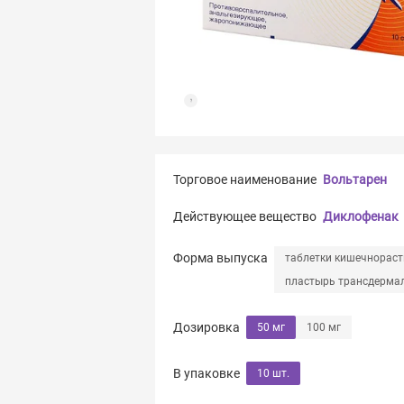
Торговое наименование
Вольтарен
Действующее вещество
Диклофенак
Форма выпуска
таблетки кишечнорас
пластырь трансдерма
Дозировка
50 мг
100 мг
В упаковке
10 шт.