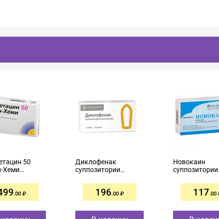
етацин 50
Диклофенак
Новокаин
н-Хеми
суппозитории
суппозитории
итории
ректальные 50мг
ректальные 1
ьные 50мг
№10
№10
499
196
117
.00
.00
.00