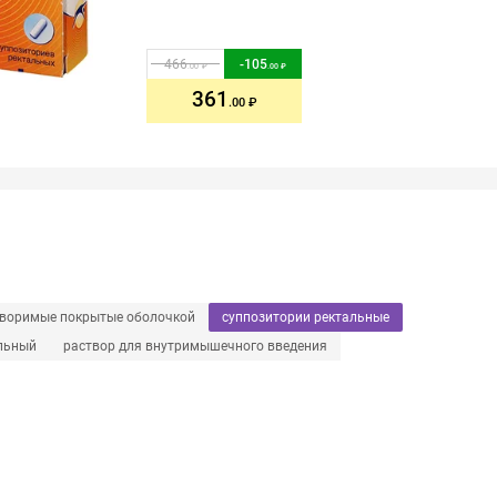
466
-
105
.00
.00
361
.00
творимые покрытые оболочкой
суппозитории ректальные
льный
раствор для внутримышечного введения