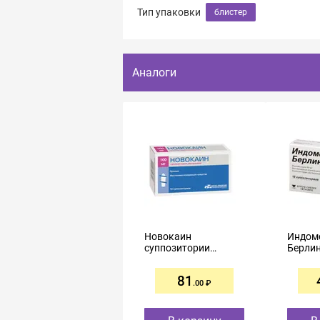
Тип упаковки
блистер
Аналоги
Новокаин
Индом
суппозитории
Берли
ректальные 100мг
суппоз
№10
ректал
81
№10
.00