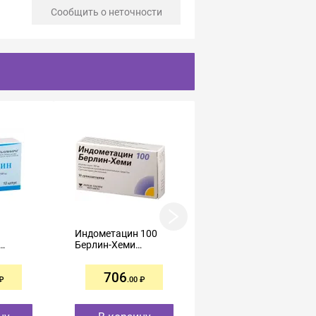
Сообщить о неточности
Индометацин 100
Дикловит
Берлин-Хеми
суппозитории
00мг
суппозитории
ректальные 50мг
ректальные 100мг
№10
706
255
№10
.00
.00