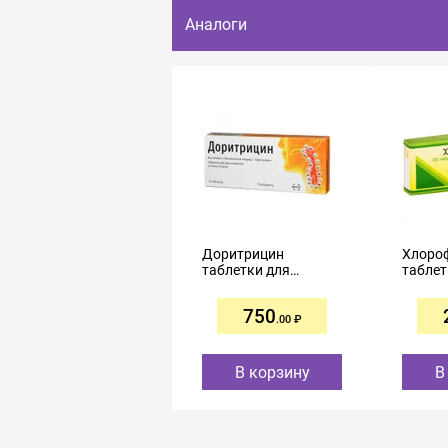
Аналоги
Доритрицин
Хлоро
таблетки для
таблет
рассасывания №10
расса
№20
750
.00
В корзину
В