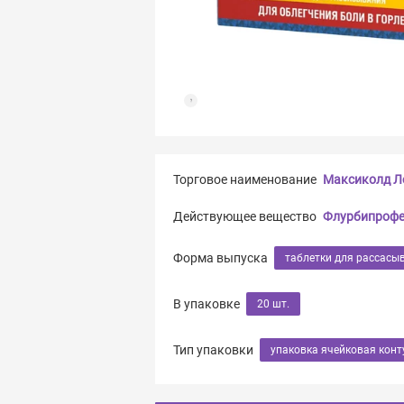
Торговое наименование
Максиколд Ло
Действующее вещество
Флурбипрофе
Форма выпуска
таблетки для рассасы
В упаковке
20 шт.
Тип упаковки
упаковка ячейковая конт