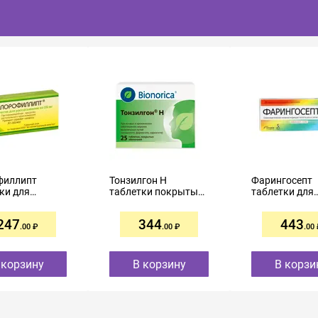
филлипт
Тонзилгон Н
Фарингосепт
ки для
таблетки покрытые
таблетки для
сывания 25мг
оболочкой №25
рассасывания
№20 мята
247
344
443
.00
.00
.00
 корзину
В корзину
В корзи