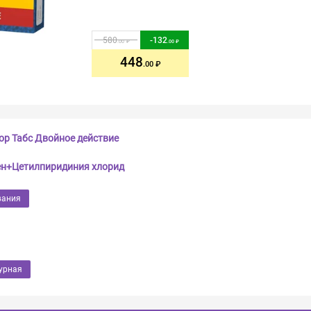
580
-
132
.00
.00
448
.00
р Табс Двойное действие
н+Цетилпиридиния хлорид
вания
урная