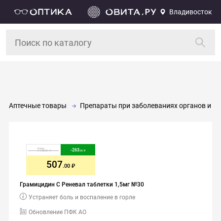
Владивосток
Аптечные товары
Препараты при заболеваниях органов и си
770
-
263
.00
.00
507
.00
Грамицидин С Реневал таблетки 1,5мг №30
Устраняет боль и воспаление в горле
Обновление ПФК АО