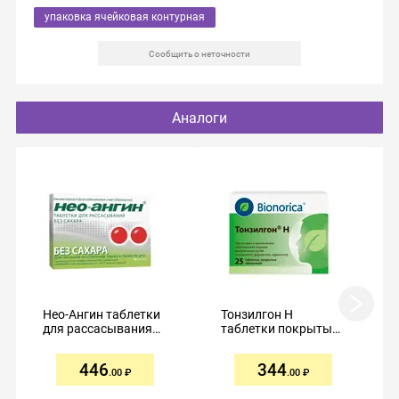
упаковка ячейковая контурная
Сообщить о неточности
Аналоги
Нео-Ангин таблетки
Тонзилгон Н
для рассасывания
таблетки покрытые
№16 без сахара
оболочкой №25
446
344
.00
.00