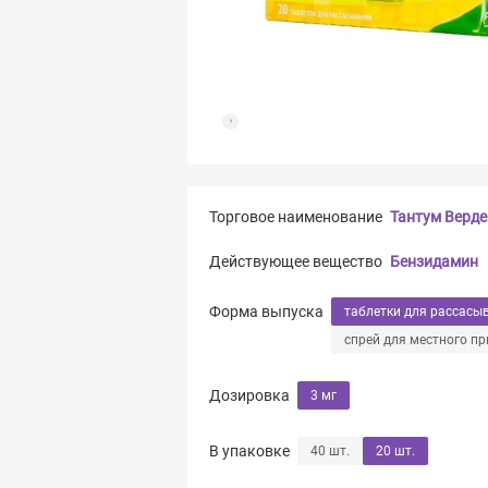
Торговое наименование
Тантум Верде
Действующее вещество
Бензидамин
Форма выпуска
таблетки для рассасы
спрей для местного п
Дозировка
3 мг
В упаковке
40 шт.
20 шт.