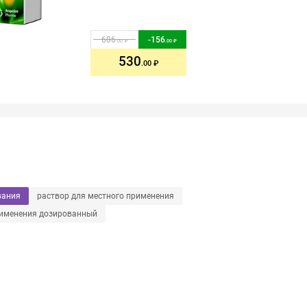
686
-
156
.00
.00
530
.00
вания
раствор для местного применения
рименения дозированный