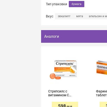
Тип упаковки
бумага
Вкус
эвкалипт
мята
апельсин и 
Аналоги
Стрепсилс с
Фарин
витамином С
таблет
таблетки для
расса
рассасывания №36
№10 л
598
апельсин
.00