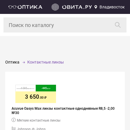
Владивосток
Оптика
Контактные линзы
4 095
-
445
.00
.00
3 650
.00
Acuvue Oasys Max линзы контактные однодневные R8,5 -2,00
№30
Мягкие контактные линзы
Johnson @ Johns