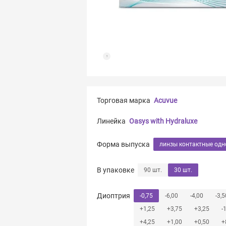
Торговая марка
Acuvue
Линейка
Oasys with Hydraluxe
Форма выпуска
линзы контактные од
В упаковке
90 шт.
30 шт.
Диоптрия
-0,75
-6,00
-4,00
-3,5
+1,25
+3,75
+3,25
-
+4,25
+1,00
+0,50
+