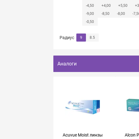
-4,50
+4,00
+5,50
+3
-9,00
-8,50
-8,00
-7,5
-0,50
Радиус
9
8.5
Аналоги
Acuvue Moist линзы
Alcon P