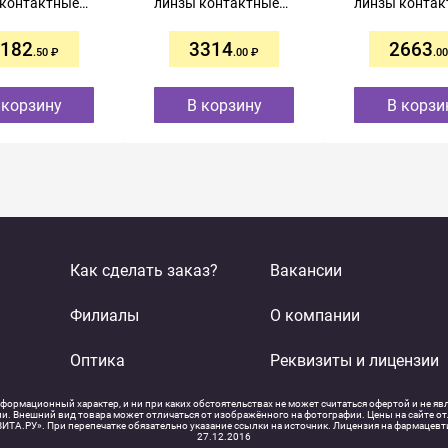
 контактные
линзы контактные
линзы контак
евные R8,3
однодневные R8,5
однодневные 
№30
-8,50 №30
-1,50 №30
182
3314
2663
.50
.00
.00
 корзину
В корзину
В корзи
Как сделать заказ?
Вакансии
Филиалы
О компании
Оптика
Реквизиты и лицензии
ормационный характер, и ни при каких обстоятельствах не может считаться офертой и не яв
 Внешний вид товара может отличаться от изображённого на фотографии. Цены на сайте отл
ИТА.РУ». При перепечатке обязательно указание ссылки на источник. Лицензия на фармацев
27.12.2016