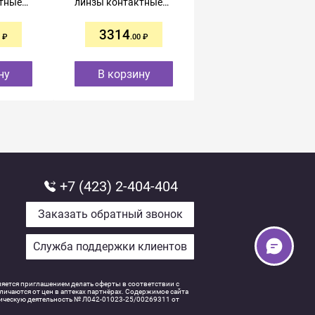
тные
линзы контактные
контактные
R8,3
однодневные R8,5
однодневные R8,5
-5,50 №30
-1,75 №30
3314
2279
.00
.00
ну
В корзину
В корзину
+7 (423) 2-404-404
Заказать обратный звонок
Служба поддержки клиентов
ляется приглашением делать оферты в соответствии с
ичаются от цен в аптеках партнёрах. Содержимое сайта
тическую деятельность № Л042-01023-25/00269311 от