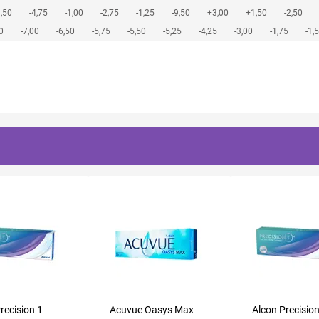
,50
-4,75
-1,00
-2,75
-1,25
-9,50
+3,00
+1,50
-2,50
0
-7,00
-6,50
-5,75
-5,50
-5,25
-4,25
-3,00
-1,75
-1,
recision 1
Acuvue Oasys Max
Alcon Precision