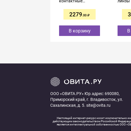
контактные
линзы
однодневные R8,5
однодн
-2,00 №30
-0,75 
2279
3
.00
В корзину
В
ООО «ОВИТА.РУ» Юр.адрес: 690080,
Приморский край, г. Владивосток, ул.
Сахалинская, д. 5. site@ovita.ru
Настоящий интернет-ресурс носит исключительно инф
действующим законодательством Российской Федерации.
является интеллектуальной собственностью ООО «ОВ