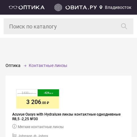
Владивосток
Оптика
Контактные линзы
3 630
-
424
.00
.00
3 206
.00
Acuvue Oasys with Hydraluxe линзы контактные однодневные
R8,5 -2,25 №30
Мягкие контактные линзы
Johnson @ Johns