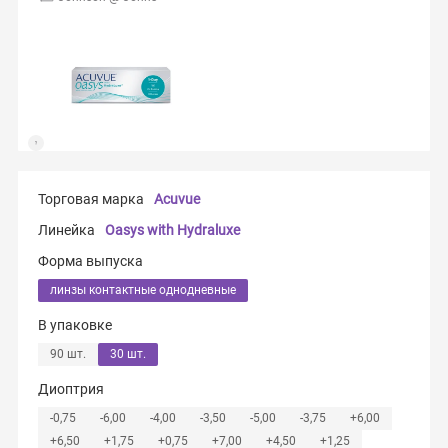
Торговая марка
Acuvue
Линейка
Oasys with Hydraluxe
Форма выпуска
линзы контактные однодневные
В упаковке
90 шт.
30 шт.
Диоптрия
-0,75
-6,00
-4,00
-3,50
-5,00
-3,75
+6,00
+6,50
+1,75
+0,75
+7,00
+4,50
+1,25