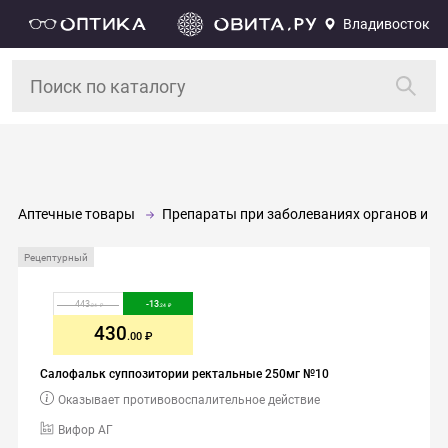
Владивосток
Аптечные товары
Препараты при заболеваниях органов и си
Рецептурный
443
-
13
.24
.24
430
.00
Салофальк суппозитории ректальные 250мг №10
Оказывает противовоспалительное действие
Вифор АГ