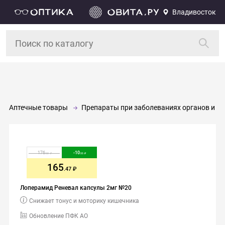
Владивосток
Аптечные товары
Препараты при заболеваниях органов и си
176
-
10
.02
.55
165
.47
Лоперамид Реневал капсулы 2мг №20
Снижает тонус и моторику кишечника
Обновление ПФК АО