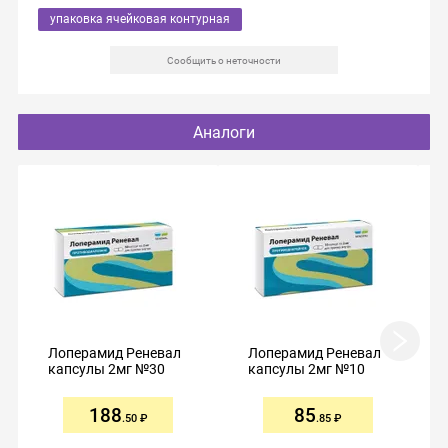
упаковка ячейковая контурная
Сообщить о неточности
Аналоги
Лоперамид Реневал
Лоперамид Реневал
капсулы 2мг №30
капсулы 2мг №10
188
85
.50
.85