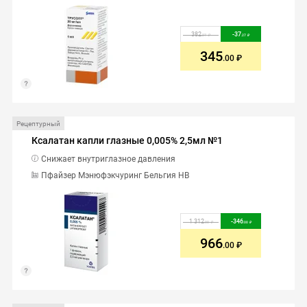
382
-
37
.27
.27
345
.00
Рецептурный
Ксалатан капли глазные 0,005% 2,5мл №1
Снижает внутриглазное давления
Пфайзер Мэнюфэкчуринг Бельгия НВ
1 312
-
346
.00
.00
966
.00