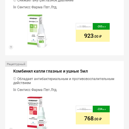
Снижает внутриглазное давление
Сентисс Фарма Пвт.Лтд.
1 186
-
263
.00
.00
923
.00
Рецептурный
Комбинил капли глазные и ушные 5мл
Обладает антибактериальным и противовоспалительным
действием
Сентисс Фарма Пвт.Лтд.
1 002
-
234
.00
.00
768
.00