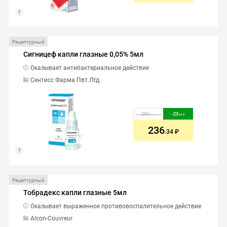
Рецептурный
Сигницеф капли глазные 0,05% 5мл
Оказывает антибактериальное действие
Сентисс Фарма Пвт.Лтд.
260
-
23
.28
.94
236
.34
Рецептурный
Тобрадекс капли глазные 5мл
Оказывает выраженное противовоспалительное действие
Alcon-Couvreur