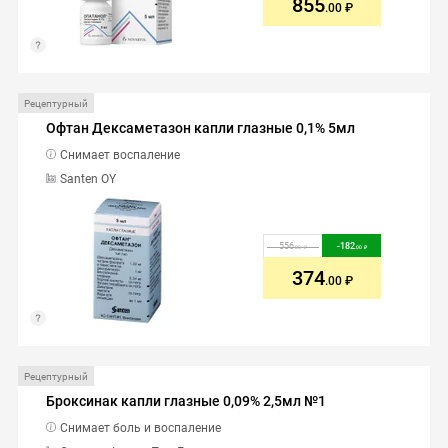
855
.00
Рецептурный
Офтан Дексаметазон капли глазные 0,1% 5мл
Снимает воспаление
Santen OY
556
-
182
.00
.00
374
.00
Рецептурный
Броксинак капли глазные 0,09% 2,5мл №1
Снимает боль и воспаление