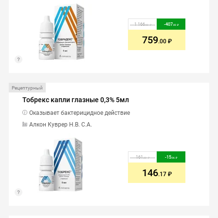
1 166
-
407
.00
.00
759
.00
Рецептурный
Тобрекс капли глазные 0,3% 5мл
Оказывает бактерицидное действие
Алкон Куврер Н.В. С.А.
161
-
15
.23
.06
146
.17