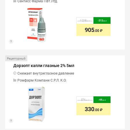
Сентисс Фарма Пвт.Лтд.
1 218
-
313
.00
.00
905
.00
Рецептурный
Дорзопт капли глазные 2% 5мл
Снижает внутриглазное давление
Ромфарм Компани С.Р.Л. К.О.
374
-
44
.32
.32
330
.00