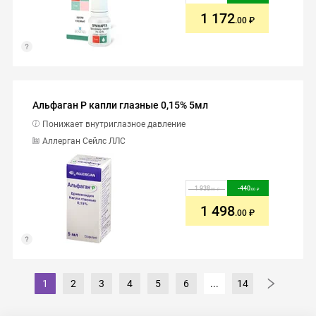
1 172
.00
Альфаган Р капли глазные 0,15% 5мл
Понижает внутриглазное давление
Аллерган Сейлс ЛЛС
1 938
-
440
.00
.00
1 498
.00
1
2
3
4
5
6
...
14