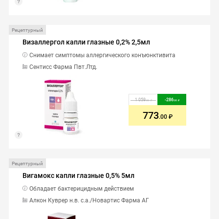
Рецептурный
Визаллергол капли глазные 0,2% 2,5мл
Снимает симптомы аллергического конъюнктивита
Сентисс Фарма Пвт.Лтд.
1 059
-
286
.00
.00
773
.00
Рецептурный
Вигамокс капли глазные 0,5% 5мл
Обладает бактерицидным действием
Алкон Куврер н.в. с.а./Новартис Фарма АГ