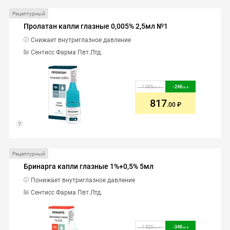
Рецептурный
Пролатан капли глазные 0,005% 2,5мл №1
Снижает внутриглазное давление
Сентисс Фарма Пвт.Лтд.
1 065
-
248
.00
.00
817
.00
Рецептурный
Бринарга капли глазные 1%+0,5% 5мл
Понижает внутриглазное давление
Сентисс Фарма Пвт.Лтд.
1 520
-
348
.00
.00