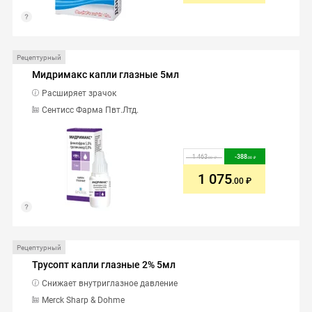
Рецептурный
Мидримакс капли глазные 5мл
Расширяет зрачок
Сентисс Фарма Пвт.Лтд.
1 463
-
388
.00
.00
1 075
.00
Рецептурный
Трусопт капли глазные 2% 5мл
Снижает внутриглазное давление
Merck Sharp & Dohme