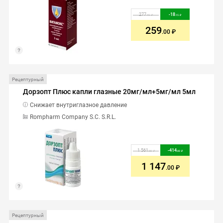
277
-
18
.15
.15
259
.00
Рецептурный
Дорзопт Плюс капли глазные 20мг/мл+5мг/мл 5мл
Снижает внутриглазное давление
Rompharm Company S.C. S.R.L.
1 561
-
414
.00
.00
1 147
.00
Рецептурный