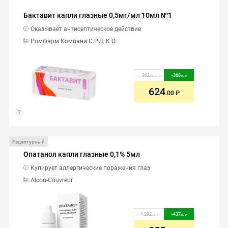
Бактавит капли глазные 0,5мг/мл 10мл №1
Оказывает антисептическое действие
Ромфарм Компани С.Р.Л. К.О.
992
-
368
.00
.00
624
.00
Рецептурный
Опатанол капли глазные 0,1% 5мл
Купирует аллергические поражения глаз
Alcon-Couvreur
1 292
-
437
.00
.00