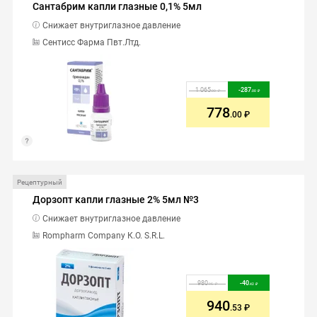
Сантабрим капли глазные 0,1% 5мл
Снижает внутриглазное давление
Сентисс Фарма Пвт.Лтд.
1 065
-
287
.00
.00
778
.00
Рецептурный
Дорзопт капли глазные 2% 5мл №3
Снижает внутриглазное давление
Rompharm Company К.О. S.R.L.
980
-
40
.95
.42
940
.53