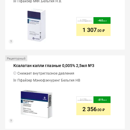
Пфайзер МФГ.Бельгия Н.В.
1 772
-
465
.00
.00
1 307
.00
Рецептурный
Ксалатан капли глазные 0,005% 2,5мл №3
Снижает внутриглазное давления
Пфайзер Мэнюфэкчуринг Бельгия НВ
3 175
-
819
.00
.00
2 356
.00