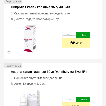
Рецептурный
Ципролет капли глазные 3мг/мл 5мл
Оказывает антибактериальное действие
Доктор Редди'с Лабораторис Лтд.
74
-
8
.55
.06
66
.49
Рецептурный
Азарга капли глазные 10мг/мл+5мг/мл 5мл №1
Понижает внутриглазное давление
Алкон Куврер Н.В. С.А.
2 220
-
585
.00
.00