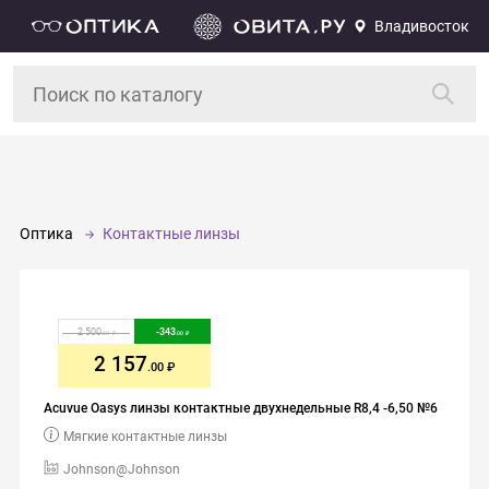
Владивосток
Оптика
Контактные линзы
2 500
-
343
.00
.00
2 157
.00
Acuvue Oasys линзы контактные двухнедельные R8,4 -6,50 №6
Мягкие контактные линзы
Johnson@Johnson