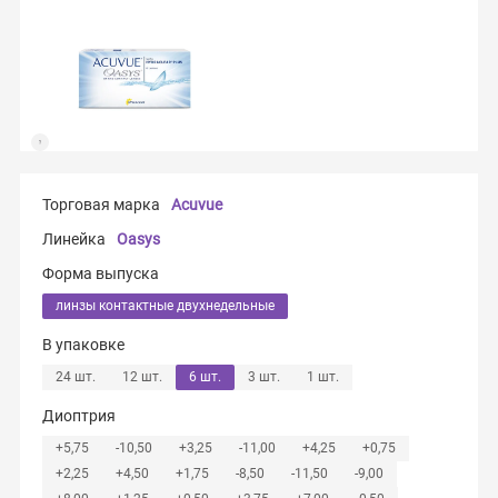
Торговая марка
Acuvue
Линейка
Oasys
Форма выпуска
линзы контактные двухнедельные
В упаковке
24 шт.
12 шт.
6 шт.
3 шт.
1 шт.
Диоптрия
+5,75
-10,50
+3,25
-11,00
+4,25
+0,75
+2,25
+4,50
+1,75
-8,50
-11,50
-9,00