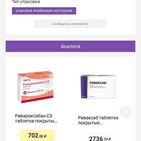
Тип упаковки
упаковка ячейковая контурная
Сообщить о неточности
Аналоги
Ривароксабан-СЗ
Риваксаб таблетки
таблетки покрытые
покрытые
пленочной
пленочной
оболочкой 2,5мг
оболочкой 20мг №28
702
№60
.00
2736
.33