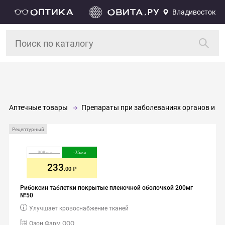
Владивосток
Аптечные товары
Препараты при заболеваниях органов и си
Рецептурный
308
-
75
.00
.00
233
.00
Рибоксин таблетки покрытые пленочной оболочкой 200мг
№50
Улучшает кровоснабжение тканей
Озон Фарм ООО