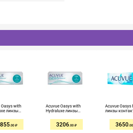
 Oasys with
Acuvue Oasys with
Acuvue Oasys
uxe линзы
Hydraluxe линзы
линзы контак
ктные
контактные
однодневные 
невные R9
однодневные R8,5
-6,00 №30
855
3206
3650
№30
-2,00 №30
.00
.00
.00