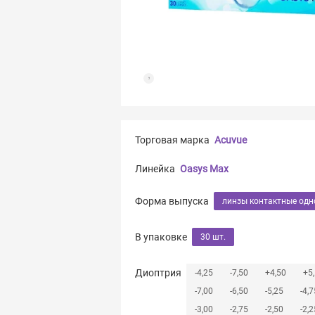
Торговая марка
Acuvue
Линейка
Oasys Max
Форма выпуска
линзы контактные од
В упаковке
30 шт.
Диоптрия
-4,25
-7,50
+4,50
+5
-7,00
-6,50
-5,25
-4,7
-3,00
-2,75
-2,50
-2,2