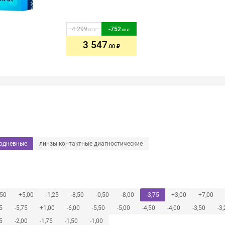
4 299
-
752
.00
.00
3 547
.00
нодневные
линзы контактные диагностические
,50
+5,00
-1,25
-8,50
-0,50
-8,00
-3,75
+3,00
+7,00
5
-5,75
+1,00
-6,00
-5,50
-5,00
-4,50
-4,00
-3,50
-3
5
-2,00
-1,75
-1,50
-1,00