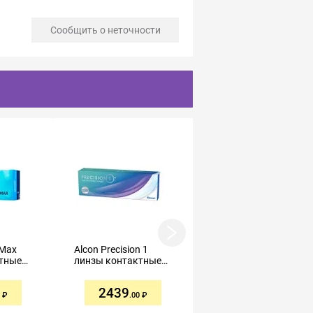
Сообщить о неточности
 Max
Alcon Precision 1
Alcon Precision 1
тные
линзы контактные
линзы контактные
R8,5
однодневные R8,3
однодневные R8,3
-2,25 №30
-4,00 №30
2439
3087
.00
.50