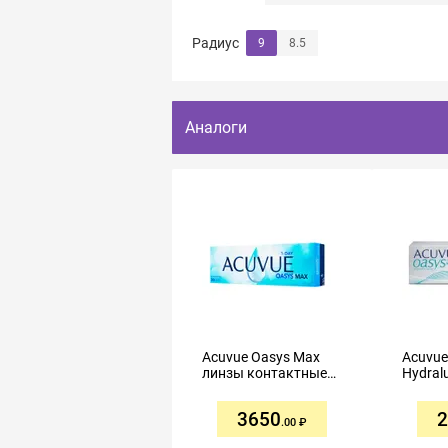
Радиус
9
8.5
Аналоги
Acuvue Oasys Max
Acuvue
линзы контактные
Hydral
однодневные R8,5
конта
-4,75 №30
однод
3650
2
-4,00 
.00