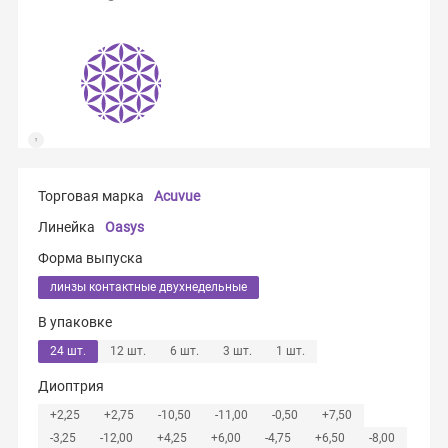
Торговая марка
Acuvue
Линейка
Oasys
Форма выпуска
линзы контактные двухнедельные
В упаковке
24 шт.
12 шт.
6 шт.
3 шт.
1 шт.
Диоптрия
+2,25
+2,75
-10,50
-11,00
-0,50
+7,50
-3,25
-12,00
+4,25
+6,00
-4,75
+6,50
-8,00