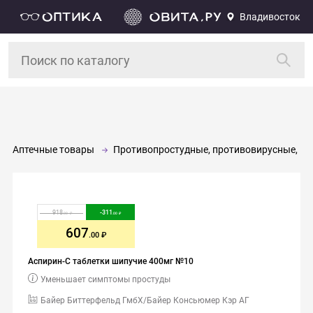
Владивосток
Аптечные товары
Противопростудные, противовирусные, и
918
-
311
.00
.00
607
.00
Аспирин-С таблетки шипучие 400мг №10
Уменьшает симптомы простуды
Байер Биттерфельд ГмбХ/Байер Консьюмер Кэр АГ