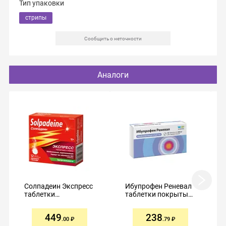
Тип упаковки
стрипы
Сообщить о неточности
Аналоги
Солпадеин Экспресс
Ибупрофен Реневал
таблетки
таблетки покрытые
растворимые
пленочной
65мг+500мг №12
оболочкой 200мг
449
238
№20
.00
.79