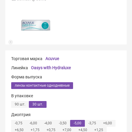
Торговая марка
Acuvue
Линейка
Oasys with Hydraluxe
Форма выпуска
линзы контактные однодневные
В упаковке
90 шт.
30 шт.
Диоптрия
-0,75
-6,00
-4,00
-3,50
-5,00
-3,75
+6,00
+6,50
+1,75
+0,75
+7,00
+4,50
+1,25